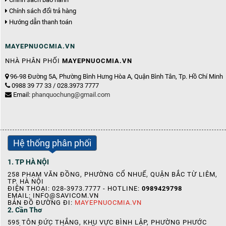
Chính sách đổi trả hàng
Hướng dẫn thanh toán
MAYEPNUOCMIA.VN
NHÀ PHÂN PHỐI
MAYEPNUOCMIA.VN
96-98 Đường 5A, Phường Bình Hưng Hòa A, Quận Bình Tân, Tp. Hồ Chí Minh
0988 39 77 33 / 028.3973 7777
Email:
phanquochung@gmail.com
Hệ thống phân phối
1. TP HÀ NỘI
258 PHẠM VĂN ĐỒNG, PHƯỜNG CỔ NHUẾ, QUẬN BẮC TỪ LIÊM,
TP. HÀ NỘI
ĐIỆN THOẠI: 028-3973.7777 - HOTLINE:
0989429798
EMAIL: INFO@SAVICOM.VN
BẢN ĐỒ ĐƯỜNG ĐI:
MAYEPNUOCMIA.VN
2. Cần Thơ
595 TÔN ĐỨC THẮNG, KHU VỰC BÌNH LẬP, PHƯỜNG PHƯỚC