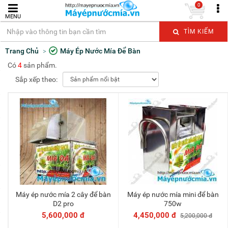
0
MENU
TÌM KIẾM
Trang Chủ
Máy Ép Nước Mía Để Bàn
Có
4
sản phẩm.
Sắp xếp theo:
Máy ép nước mía 2 cây để bàn
Máy ép nước mía mini để bàn
Thêm vào giỏ
Thêm vào giỏ
D2 pro
750w
5,600,000 đ
4,450,000 đ
5,200,000 đ