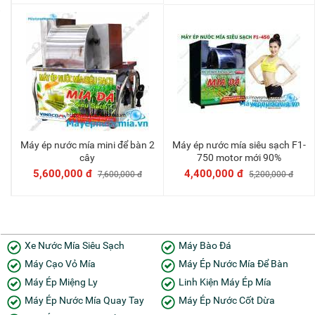
Máy ép nước mía mini để bàn 2
Máy ép nước mía siêu sạch F1-
Thêm vào giỏ
Thêm vào giỏ
cây
750 motor mới 90%
5,600,000 đ
4,400,000 đ
7,600,000 đ
5,200,000 đ
Xe Nước Mía Siêu Sạch
Máy Bào Đá
Máy Cạo Vỏ Mía
Máy Ép Nước Mía Để Bàn
Máy Ép Miệng Ly
Linh Kiện Máy Ép Mía
Máy Ép Nước Mía Quay Tay
Máy Ép Nước Cốt Dừa