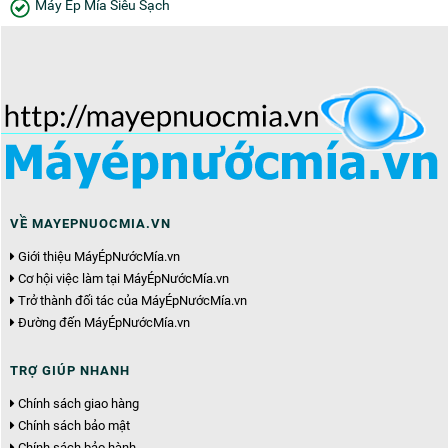
Máy Ép Mía Siêu Sạch
VỀ MAYEPNUOCMIA.VN
Giới thiệu MáyÉpNướcMía.vn
Cơ hội việc làm tại MáyÉpNướcMía.vn
Trở thành đối tác của MáyÉpNướcMía.vn
Đường đến MáyÉpNướcMía.vn
TRỢ GIÚP NHANH
Chính sách giao hàng
Chính sách bảo mật
Chính sách bảo hành