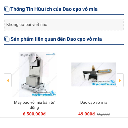
Thông Tin Hữu ích của Dao cạo vỏ mía
Không có bài viết nào
Sản phẩm liên quan đến Dao cạo vỏ mía
Máy bào vỏ mía bán tự
Dao cạo vỏ mía
Thêm vào giỏ
Thêm vào giỏ
động
6,500,000đ
49,000đ
66,000đ