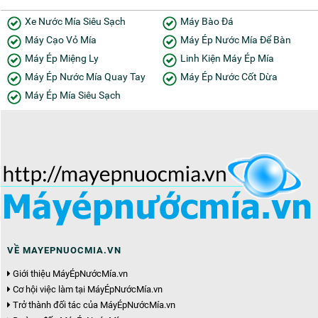
Xe Nước Mía Siêu Sạch
Máy Bào Đá
Máy Cạo Vỏ Mía
Máy Ép Nước Mía Để Bàn
Máy Ép Miệng Ly
Linh Kiện Máy Ép Mía
Máy Ép Nước Mía Quay Tay
Máy Ép Nước Cốt Dừa
Máy Ép Mía Siêu Sạch
VỀ MAYEPNUOCMIA.VN
Giới thiệu MáyÉpNướcMía.vn
Cơ hội việc làm tại MáyÉpNướcMía.vn
Trở thành đối tác của MáyÉpNướcMía.vn