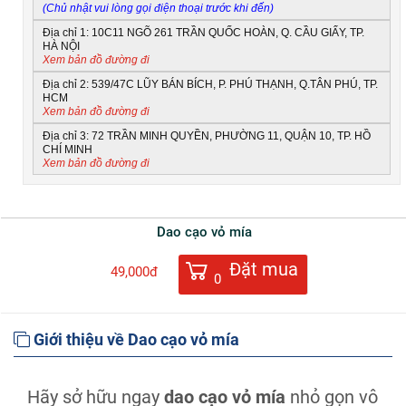
(Chủ nhật vui lòng gọi điện thoại trước khi đến)
Địa chỉ 1: 10C11 NGÕ 261 TRẦN QUỐC HOÀN, Q. CẦU GIẤY, TP.
HÀ NỘI
Xem bản đồ đường đi
Địa chỉ 2: 539/47C LŨY BÁN BÍCH, P. PHÚ THẠNH, Q.TÂN PHÚ, TP.
HCM
Xem bản đồ đường đi
Địa chỉ 3: 72 TRẦN MINH QUYỀN, PHƯỜNG 11, QUẬN 10, TP. HỒ
CHÍ MINH
Xem bản đồ đường đi
Dao cạo vỏ mía
Đặt mua
49,000đ
0
Giới thiệu về Dao cạo vỏ mía
Hãy sở hữu ngay
dao cạo vỏ mía
nhỏ gọn vô